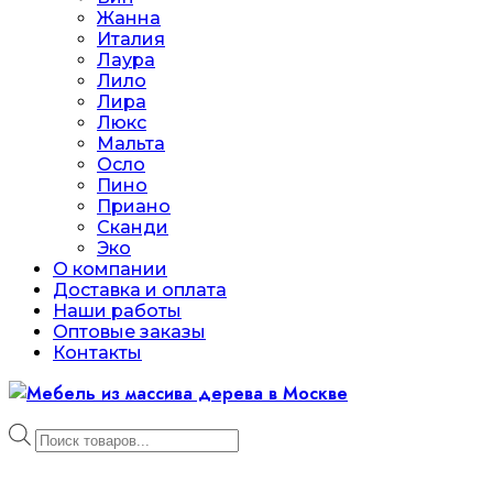
Жанна
Италия
Лаура
Лило
Лира
Люкс
Мальта
Осло
Пино
Приано
Сканди
Эко
О компании
Доставка и оплата
Наши работы
Оптовые заказы
Контакты
Поиск
товаров