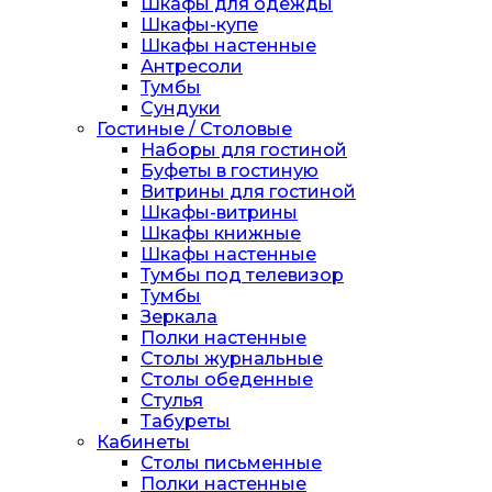
Шкафы для одежды
Шкафы-купе
Шкафы настенные
Антресоли
Тумбы
Сундуки
Гостиные / Столовые
Наборы для гостиной
Буфеты в гостиную
Витрины для гостиной
Шкафы-витрины
Шкафы книжные
Шкафы настенные
Тумбы под телевизор
Тумбы
Зеркала
Полки настенные
Столы журнальные
Столы обеденные
Стулья
Табуреты
Кабинеты
Столы письменные
Полки настенные