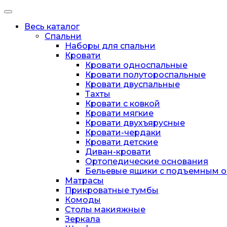
Перейти
Переключатель
к
навигации
Весь каталог
содержимому
(Toggle)
Спальни
Наборы для спальни
Кровати
Кровати односпальные
Кровати полутороспальные
Кровати двуспальные
Тахты
Кровати с ковкой
Кровати мягкие
Кровати двухъярусные
Кровати-чердаки
Кровати детские
Диван-кровати
Ортопедические основания
Бельевые ящики с подъемным 
Матрасы
Прикроватные тумбы
Комоды
Столы макияжные
Зеркала