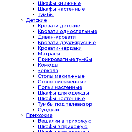
Шкафы книжные
Шкафы настенные
Тумбы
Детские
Кровати детские
Кровати односпальные
Диван-кровати
Кровати двухъярусные
Кровати-чердаки
Матрасы
Прикроватные тумбы
Комоды
Зеркала
Столы макияжные
Столы письменные
Полки настенные
Шкафы для одежды
Шкафы настенные
Тумбы под телевизор
Сундуки
Прихожие
Вешалки в прихожую
Шкафы в прихожую