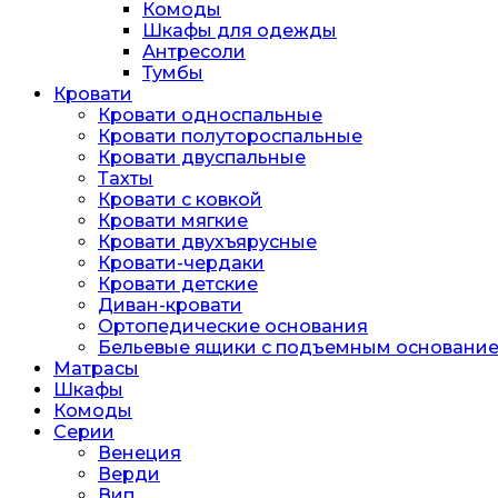
Комоды
Шкафы для одежды
Антресоли
Тумбы
Кровати
Кровати односпальные
Кровати полутороспальные
Кровати двуспальные
Тахты
Кровати с ковкой
Кровати мягкие
Кровати двухъярусные
Кровати-чердаки
Кровати детские
Диван-кровати
Ортопедические основания
Бельевые ящики с подъемным основани
Матрасы
Шкафы
Комоды
Серии
Венеция
Верди
Вип