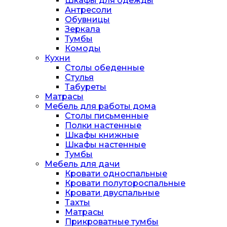
Шкафы для одежды
Антресоли
Обувницы
Зеркала
Тумбы
Комоды
Кухни
Столы обеденные
Стулья
Табуреты
Матрасы
Мебель для работы дома
Столы письменные
Полки настенные
Шкафы книжные
Шкафы настенные
Тумбы
Мебель для дачи
Кровати односпальные
Кровати полутороспальные
Кровати двуспальные
Тахты
Матрасы
Прикроватные тумбы