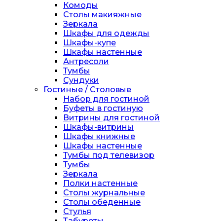
Комоды
Столы макияжные
Зеркала
Шкафы для одежды
Шкафы-купе
Шкафы настенные
Антресоли
Тумбы
Сундуки
Гостиные / Столовые
Набор для гостиной
Буфеты в гостиную
Витрины для гостиной
Шкафы-витрины
Шкафы книжные
Шкафы настенные
Тумбы под телевизор
Тумбы
Зеркала
Полки настенные
Столы журнальные
Столы обеденные
Стулья
Табуреты