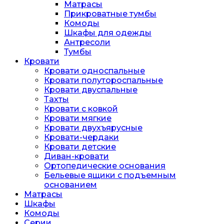
Матрасы
Прикроватные тумбы
Комоды
Шкафы для одежды
Антресоли
Тумбы
Кровати
Кровати односпальные
Кровати полутороспальные
Кровати двуспальные
Тахты
Кровати с ковкой
Кровати мягкие
Кровати двухъярусные
Кровати-чердаки
Кровати детские
Диван-кровати
Ортопедические основания
Бельевые ящики с подъемным
основанием
Матрасы
Шкафы
Комоды
Серии