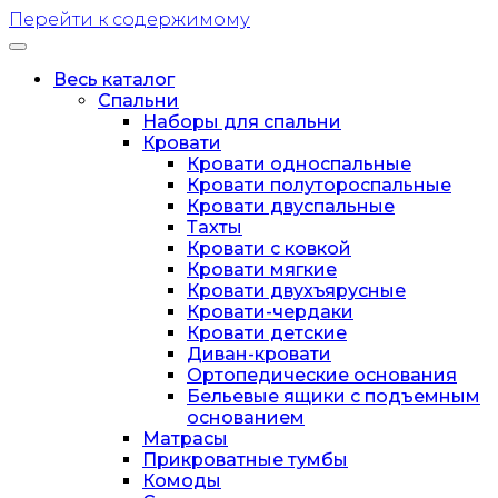
Перейти к содержимому
Переключатель
навигации
Весь каталог
(Toggle)
Спальни
Наборы для спальни
Кровати
Кровати односпальные
Кровати полутороспальные
Кровати двуспальные
Тахты
Кровати с ковкой
Кровати мягкие
Кровати двухъярусные
Кровати-чердаки
Кровати детские
Диван-кровати
Ортопедические основания
Бельевые ящики с подъемным
основанием
Матрасы
Прикроватные тумбы
Комоды