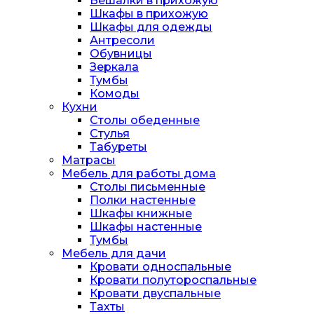
Вешалки в прихожую
Шкафы в прихожую
Шкафы для одежды
Антресоли
Обувницы
Зеркала
Тумбы
Комоды
Кухни
Столы обеденные
Стулья
Табуреты
Матрасы
Мебель для работы дома
Столы письменные
Полки настенные
Шкафы книжные
Шкафы настенные
Тумбы
Мебель для дачи
Кровати односпальные
Кровати полутороспальные
Кровати двуспальные
Тахты