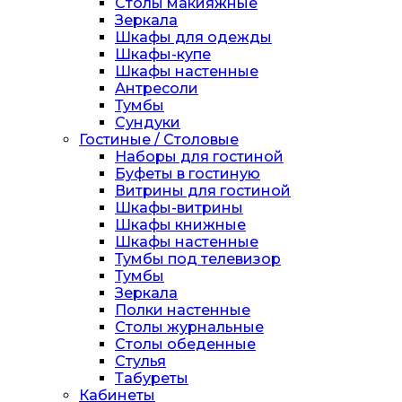
Столы макияжные
Зеркала
Шкафы для одежды
Шкафы-купе
Шкафы настенные
Антресоли
Тумбы
Сундуки
Гостиные / Столовые
Наборы для гостиной
Буфеты в гостиную
Витрины для гостиной
Шкафы-витрины
Шкафы книжные
Шкафы настенные
Тумбы под телевизор
Тумбы
Зеркала
Полки настенные
Столы журнальные
Столы обеденные
Стулья
Табуреты
Кабинеты