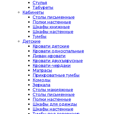
Стулья
Табуреты
Кабинеты
Столы письменные
Полки настенные
Шкафы книжные
Шкафы настенные
Тумбы
Детские
Кровати детские
Кровати односпальные
Диван-кровати
Кровати двухъярусные
Кровати-чердаки
Матрасы
Прикроватные тумбы
Комоды
Зеркала
Столы макияжные
Столы письменные
Полки настенные
Шкафы для одежды
Шкафы настенные
Тумбы под телевизор