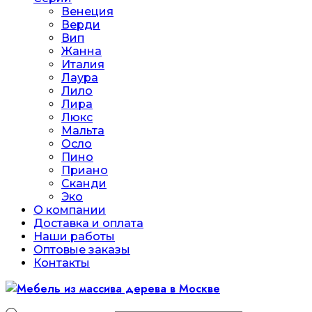
Венеция
Верди
Вип
Жанна
Италия
Лаура
Лило
Лира
Люкс
Мальта
Осло
Пино
Приано
Сканди
Эко
О компании
Доставка и оплата
Наши работы
Оптовые заказы
Контакты