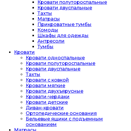
Кровати полутороспальные
Кровати двуспальные
Тахты
Матрасы
Прикроватные тумбы
Комоды
Шкафы для одежды
Антресоли
Тумбы
Кровати
Кровати односпальные
Кровати полутороспальные
Кровати двуспальные
Тахты
Кровати с ковкой
Кровати мягкие
Кровати двухъярусные
Кровати-чердаки
Кровати детские
Диван-кровати
Ортопедические основания
Бельевые ящики с подъемным
основанием
Матрасы