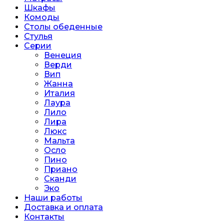
Шкафы
Комоды
Столы обеденные
Стулья
Серии
Венеция
Верди
Вип
Жанна
Италия
Лаура
Лило
Лира
Люкс
Мальта
Осло
Пино
Приано
Сканди
Эко
Наши работы
Доставка и оплата
Контакты