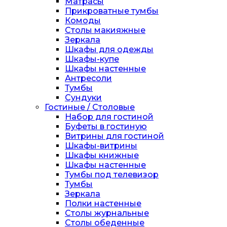
Матрасы
Прикроватные тумбы
Комоды
Столы макияжные
Зеркала
Шкафы для одежды
Шкафы-купе
Шкафы настенные
Антресоли
Тумбы
Сундуки
Гостиные / Столовые
Набор для гостиной
Буфеты в гостиную
Витрины для гостиной
Шкафы-витрины
Шкафы книжные
Шкафы настенные
Тумбы под телевизор
Тумбы
Зеркала
Полки настенные
Столы журнальные
Столы обеденные